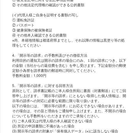
(イ)代理人様ご自身を証明する書類の写し
① 運転免許証
② パスポート
③ 健康保険の被保険者証
④ その他本人確認できる公的書類
※尚、本籍地情報は都道府県までとし、それ以降の情報は黒塗り等の処
理をしてください
4. 「開示等の請求」の手数料及びその徴収方法
利用目的の通知又は開示の請求の場合にのみ、１回の請求につき、以下
の金額（当社からの返信費を含む）を申し受けます。下記金額分の郵便
定額小為替を請求書類の郵送時に同封してください。
手数料金額：1,000円
5. 「開示等の請求」に対する回答方法
原則として、請求書記載のご本人様住所宛に書面（封書郵送）にてご回
答申し上げます。「開示等の請求」にともない取得した個人情報は、開
示等の請求への対応に必要な範囲に限り取り扱います。
以下の場合には、「開示等の請求」にお応えできない場合があります。
その場合は、その旨と理由をご通知申し上げます。また、不開示の場合
についても手数料をいただきますのでご承知ください。
(1) ご本人様又は代理人様の本人確認できない場合
(2) 所定の申請書類に不備があった場合
(3) 開示等の請求の対象が「保有個人データ」(※)に該当しない場合