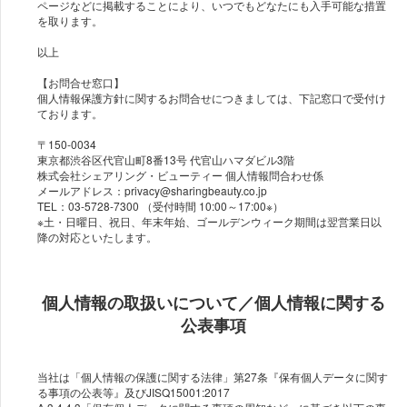
ページなどに掲載することにより、いつでもどなたにも入手可能な措置
を取ります。
以上
【お問合せ窓口】
個人情報保護方針に関するお問合せにつきましては、下記窓口で受付け
ております。
〒150-0034
東京都渋谷区代官山町8番13号 代官山ハマダビル3階
株式会社シェアリング・ビューティー 個人情報問合わせ係
メールアドレス：privacy@sharingbeauty.co.jp
TEL：03-5728-7300 （受付時間 10:00～17:00※）
※土・日曜日、祝日、年末年始、ゴールデンウィーク期間は翌営業日以
個人情報の取扱いについて／個人情報に関する
公表事項
当社は「個人情報の保護に関する法律」第27条『保有個人データに関す
る事項の公表等』及びJISQ15001:2017