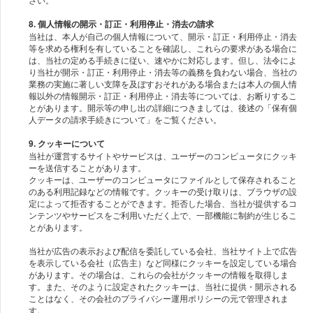
8. 個人情報の開示・訂正・利用停止・消去の請求
当社は、本人が自己の個人情報について、開示・訂正・利用停止・消去
等を求める権利を有していることを確認し、これらの要求がある場合に
は、当社の定める手続きに従い、速やかに対応します。但し、法令によ
り当社が開示・訂正・利用停止・消去等の義務を負わない場合、当社の
業務の実施に著しい支障を及ぼすおそれがある場合または本人の個人情
報以外の情報開示・訂正・利用停止・消去等については、お断りするこ
とがあります。開示等の申し出の詳細につきましては、後述の「保有個
9. クッキーについて
当社が運営するサイトやサービスは、ユーザーのコンピュータにクッキ
ーを送信することがあります。
クッキーは、ユーザーのコンピュータにファイルとして保存されること
のある利用記録などの情報です。クッキーの受け取りは、ブラウザの設
定によって拒否することができます。拒否した場合、当社が提供するコ
ンテンツやサービスをご利用いただく上で、一部機能に制約が生じるこ
とがあります。
当社が広告の表示および配信を委託している会社、当社サイト上で広告
を表示している会社（広告主）など同様にクッキーを設定している場合
があります。その場合は、これらの会社がクッキーの情報を取得しま
す。また、そのように設定されたクッキーは、当社に提供・開示される
ことはなく、その会社のプライバシー運用ポリシーの元で管理されま
す。