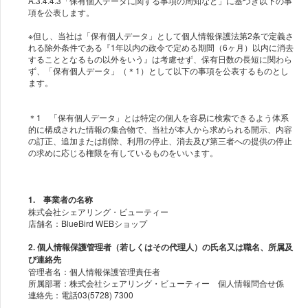
A.3.4.4.3「保有個人データに関する事項の周知など」に基づき以下の事
項を公表します。
※但し、当社は「保有個人データ」として個人情報保護法第2条で定義さ
れる除外条件である『1年以内の政令で定める期間（6ヶ月）以内に消去
することとなるもの以外をいう』は考慮せず、保有日数の長短に関わら
ず、「保有個人データ」（＊1）として以下の事項を公表するものとし
ます。
＊1 「保有個人データ」とは特定の個人を容易に検索できるよう体系
的に構成された情報の集合物で、当社が本人から求められる開示、内容
の訂正、追加または削除、利用の停止、消去及び第三者への提供の停止
の求めに応じる権限を有しているものをいいます。
1. 事業者の名称
株式会社シェアリング・ビューティー
2. 個人情報保護管理者（若しくはその代理人）の氏名又は職名、所属及
び連絡先
管理者名：個人情報保護管理責任者
所属部署：株式会社シェアリング・ビューティー 個人情報問合せ係