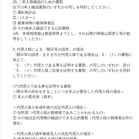
(2) ご本人様確認のための書類
以下の本人確認書類のいずれかの写しを同封してください。
① 運転免許証
② パスポート
③ 健康保険の被保険者証
④ その他本人確認できる公的書類
※尚、本籍地情報は都道府県までとし、それ以降の情報は黒塗り等の処
理をしてください
3. 代理人様による「開示等の請求」の場合
「開示等の請求」をする方が代理人様である場合は、2．（1）の書類に
加えて、
「3．（ア）代理人である事を証明する書類」の写しのいずれか、及び
「3．（イ）代理人様ご自身を証明する書類」の写しのいずれかを同封
(ア)代理人である事を証明する書類
＜開示等の求めをすることにつき本人が委任した代理人様の場合＞
＜代理人様が未成年者の法定代理人の場合＞
① 住民票（代理人様が親権者であることがわかるもの）
② その他法定代理権の確認ができる公的書類（代理人様が親権者以外の
＜代理人様が成年被後見人の法定代理人の場合＞
① 後見登記等に関する登記事項証明書