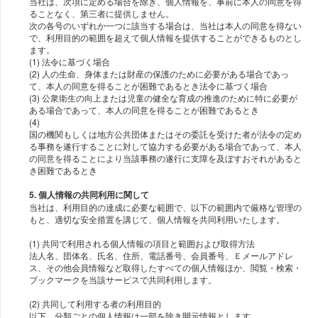
当社は、次項に定める場合を除き、個人情報を、事前に本人の同意を得
ることなく、第三者に提供しません。
次の各号のいずれか一つに該当する場合は、当社は本人の同意を得ない
で、利用目的の範囲を超えて個人情報を提供することができるものとし
ます。
(1) 法令に基づく場合
(2) 人の生命、身体または財産の保護のために必要がある場合であっ
て、本人の同意を得ることが困難であるとき法令に基づく場合
(3) 公衆衛生の向上または児童の健全な育成の推進のために特に必要が
ある場合であって、本人の同意を得ることが困難であるとき
(4)
国の機関もしくは地方公共団体またはその委託を受けた者が法令の定め
る事務を遂行することに対して協力する必要がある場合であって、本人
の同意を得ることにより当該事務の遂行に支障を及ぼすおそれがあると
5. 個人情報の共同利用に関して
当社は、利用目的の達成に必要な範囲で、以下の範囲内で厳格な管理の
もと、適切な安全措置を講じて、個人情報を共同利用いたします。
(1) 共同で利用される個人情報の項目と範囲および取得方法
法人名、団体名、氏名、住所、電話番号、会員番号、Ｅメールアドレ
ス、その他会員情報など取得したすべての個人情報ほか、閲覧・検索・
ブックマークを当該サービスで共同利用します。
(2) 共同して利用する者の利用目的