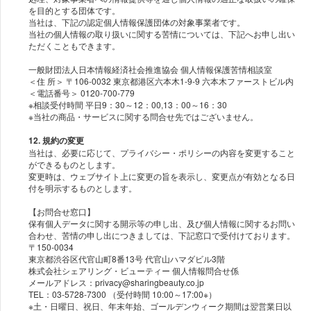
を目的とする団体です。
当社は、下記の認定個人情報保護団体の対象事業者です。
当社の個人情報の取り扱いに関する苦情については、下記へお申し出い
ただくこともできます。
一般財団法人日本情報経済社会推進協会 個人情報保護苦情相談室
＜住 所＞ 〒106-0032 東京都港区六本木1-9-9 六本木ファーストビル内
＜電話番号＞ 0120-700-779
※相談受付時間 平日9：30～12：00,13：00～16：30
12. 規約の変更
当社は、必要に応じて、プライバシー・ポリシーの内容を変更すること
ができるものとします。
変更時は、ウェブサイト上に変更の旨を表示し、変更点が有効となる日
付を明示するものとします。
【お問合せ窓口】
保有個人データに関する開示等の申し出、及び個人情報に関するお問い
合わせ、苦情の申し出につきましては、下記窓口で受付けております。
〒150-0034
東京都渋谷区代官山町8番13号 代官山ハマダビル3階
株式会社シェアリング・ビューティー 個人情報問合せ係
メールアドレス：privacy@sharingbeauty.co.jp
TEL：03-5728-7300 （受付時間 10:00～17:00※）
※土・日曜日、祝日、年末年始、ゴールデンウィーク期間は翌営業日以