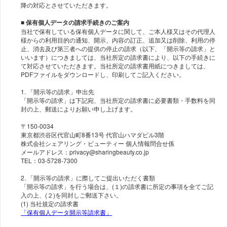
■ 保有個人データの請求手続きのご案内
当社で保有している保有個人データに関して、ご本人様又はその代理人
様からの利用目的の通知、開示、内容の訂正、追加又は削除、利用の停
止、消去及び第三者への提供の停止の請求（以下、「開示等の請求」と
いいます）につきましては、当社所定の請求書により、以下の手続きに
て対応させていただきます。当社所定の請求書用紙につきましては、
PDFファイルをダウンロードし、印刷してご記入ください。
1. 「開示等の請求」申出先
「開示等の請求」は下記宛、当社所定の請求書に必要書類・手数料を同
封の上、郵送によりお願い申し上げます。
〒150-0034
東京都渋谷区代官山町8番13号 代官山ハマダビル3階
株式会社シェアリング・ビューティー 個人情報問合せ係
メールアドレス：privacy@sharingbeauty.co.jp
TEL：03-5728-7300
2. 「開示等の請求」に際してご提出いただく書類
「開示等の請求」を行う場合は、(１)の請求書に所定の事項を全てご記
入の上、(２)を同封しご郵送下さい。
「保有個人データ開示等請求書」