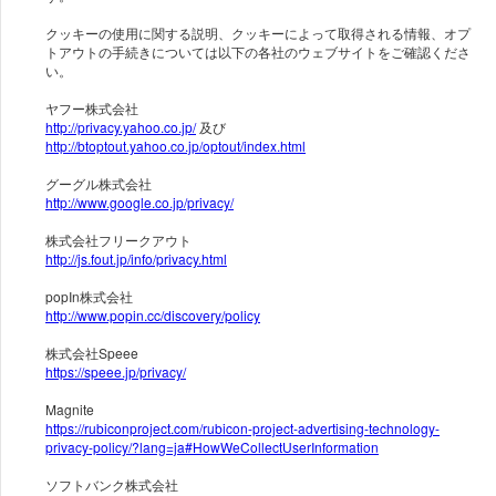
クッキーの使用に関する説明、クッキーによって取得される情報、オプ
トアウトの手続きについては以下の各社のウェブサイトをご確認くださ
い。
http://privacy.yahoo.co.jp/
http://btoptout.yahoo.co.jp/optout/index.html
http://www.google.co.jp/privacy/
http://js.fout.jp/info/privacy.html
http://www.popin.cc/discovery/policy
https://speee.jp/privacy/
https://rubiconproject.com/rubicon-project-advertising-technology-
privacy-policy/?lang=ja#HowWeCollectUserInformation