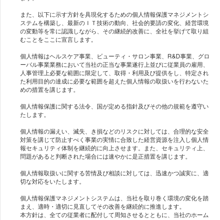
また、以下に示す方針を具現化するための個人情報保護マネジメントシ
ステムを構築し、最新のＩＴ技術の動向、社会的要請の変化、経営環境
の変動等を常に認識しながら、その継続的改善に、全社を挙げて取り組
むことをここに宣言します。
個人情報はヘルスケア事業、ビューティ・サロン事業、R&D事業、グロ
ーバル事業業務において当社の正当な事業遂行上並びに従業員の雇用、
人事管理上必要な範囲に限定して、取得・利用及び提供をし、特定され
た利用目的の達成に必要な範囲を超えた個人情報の取扱いを行わないた
めの措置を講じます。
個人情報保護に関する法令、国が定める指針及びその他の規範を遵守い
たします。
個人情報の漏えい、滅失、き損などのリスクに対しては、合理的な安全
対策を講じて防止すべく事業の実情に合致した経営資源を注入し個人情
報セキュリティ体制を継続的に向上させます。また、セキュリティ上、
問題があると判断された場合には速やかに是正措置を講じます。
個人情報取扱いに関する苦情及び相談に対しては、迅速かつ誠実に、適
切な対応をいたします。
個人情報保護マネジメントシステムは、当社を取り巻く環境の変化を踏
まえ、適時・適切に見直してその改善を継続的に推進します。
本方針は、全ての従業者に配付して周知させるとともに、当社のホーム